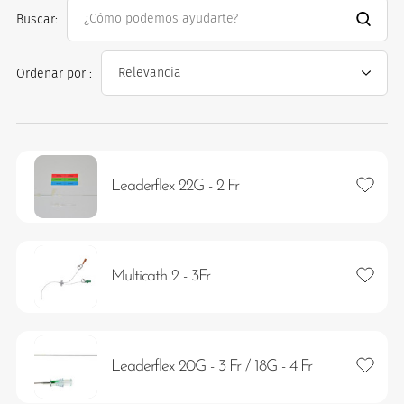
Buscar:
Ordenar por :
os
Añadir 
Leaderflex 22G - 2 Fr
Añadir 
Multicath 2 - 3Fr
Añadir 
Leaderflex 20G - 3 Fr / 18G - 4 Fr