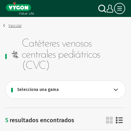
Panel de gestión de cookies
Pasar
Buscar
Mi c
al
contenido
principal
Vascular
Catéteres venosos
centrales pediátricos
(CVC)
5
resultados encontrados
catéteres venosos ce