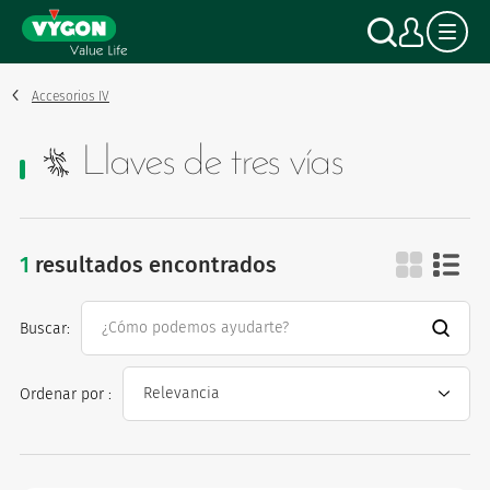
Panel de gestión de cookies
Pasar
Buscar
Mi c
al
contenido
principal
Accesorios IV
Llaves de tres vías
1
resultados encontrados
llaves de tres vías
Buscar:
Ordenar por :