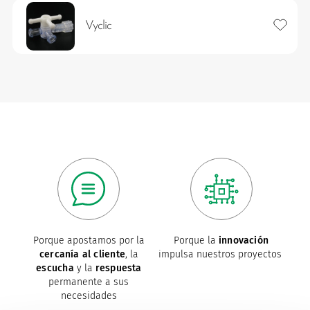
Añadir 
Vyclic
os
Porque apostamos por la
Porque la
innovación
cercanía al cliente
, la
impulsa nuestros proyectos
escucha
y la
respuesta
permanente a sus
necesidades