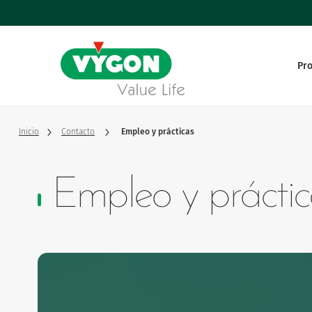
Panel de gestión de cookies
Pasar
al
contenido
principal
Pr
Vascular
Value life, nuestros valores
Vygon en
Enteral
Una historia de éxito
Fabricante
Inicio
Contacto
Empleo y prácticas
Nervioso
Dirección y cifras clave
Empleo y práctic
Nuestra e
Respiratorio
Cirugía