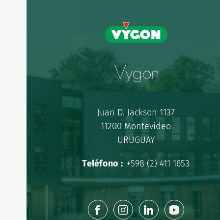
Vygon
Juan D. Jackson 1137
11200 Montevideo
URUGUAY
Teléfono :
+598 (2) 411 1653
facebook
instagram
linkedin
youtube