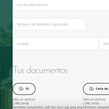
Correo electrónico
Número de teléfono
(opcional)
Ciudad
Paí
Tus documentos
CV
Carta
de
CV
Carta de
presentación
(opcional)
Sólo un archivo.
Sólo un archivo.
2 MB limite.
2 MB limite.
Formatos compatibles: pdf doc docx jpg jpeg png.
Formatos compatib