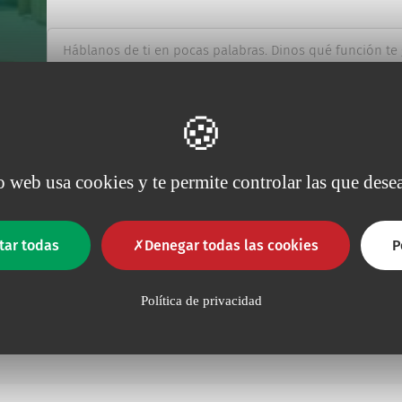
Háblanos de ti en pocas palabras. Dinos qué función t
io web usa cookies y te permite controlar las que desea
Verificación Anti-Robot
Haga clic para iniciar la verificación
Friendly
Captcha ⇗
tar todas
Denegar todas las cookies
P
Para estudiar tu soli
información, consult
Política de privacidad
protección de datos
.