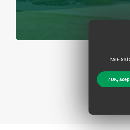
Este sit
OK, acep