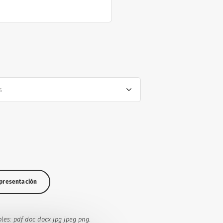
s
 presentación
les: pdf doc docx jpg jpeg png.